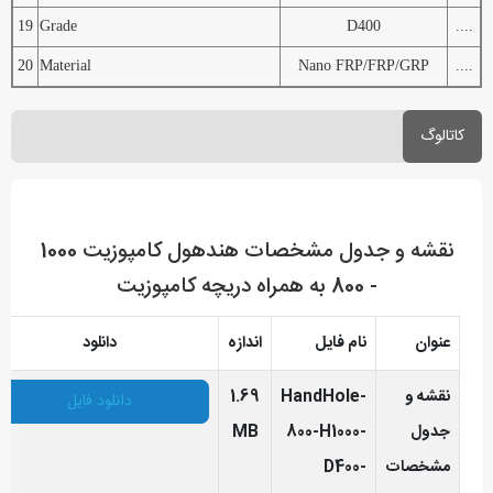
19
Grade
D400
....
20
Material
Nano FRP/FRP/GRP
....
کاتالوگ
نقشه و جدول مشخصات هندهول کامپوزیت 1000
- 800 به همراه دریچه کامپوزیت
عنوان
نام فایل
اندازه
دانلود
نقشه و
HandHole-
1.69
دانلود فایل
جدول
800-H1000-
MB
مشخصات
D400-