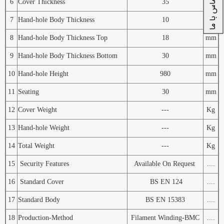
تماس با ما
6
Cover Thickness
35
mm
7
Hand-hole Body Thickness
10
mm
8
Hand-hole Body Thickness Top
18
mm
9
Hand-hole Body Thickness Bottom
30
mm
10
Hand-hole Height
980
mm
11
Seating
30
mm
12
Cover Weight
---
Kg
13
Hand-hole Weight
---
Kg
14
Total Weight
---
Kg
15
Security Features
Available On Request
....
16
Standard Cover
BS EN 124
....
17
Standard Body
BS EN 15383
....
18
Production-Method
Filament Winding-BMC
....