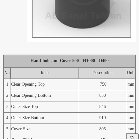
Hand-hole and Cover 800 - H1000 - D400
No
Item
Description
Unit
1
Clear Opening Top
750
mm
2
Clear Opening Bottom
850
mm
3
Outer Size Top
846
mm
4
Outer Size Bottom
910
mm
5
Cover Size
805
mm