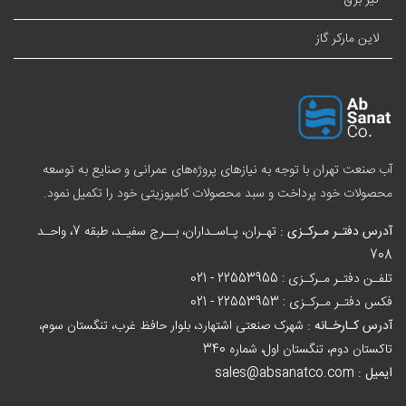
لاین مارکر گاز
آب صنعت تهران با توجه به نیازهای پروژه‌های عمرانی و صنایع به توسعه
محصولات خود پرداخت و سبد
محصولات کامپوزیتی
خود را تکمیل نمود.
آدرس دفتـر مـرکـزی :
تهـران، پـاسـداران، بــرج سفیـد، طبقه 7، واحـد
708
تلفـن دفتـر مـرکـزی :
021 - 22553955
فکس دفتـر مـرکـزی :
021 - 22553953
آدرس کـارخـانه :
شهرک صنعتی اشتهارد، بلوار حافظ غرب، تنگستان سوم،
تاکستان دوم، تنگستان اول، شماره 340
ایمیل :
sales@absanatco.com