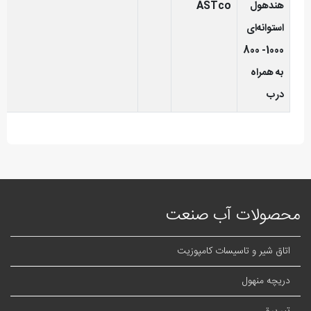
هندهول
ASTco
استوانه‌ای
1000- 800
به همراه
درب
محصولات آب صنعت
اتاق شیر و تاسیسات کامپوزیت
دریچه منهول
تیر برق