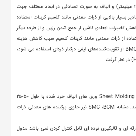
می‌شود طول الیاف نسبتاً کوتاه است (در حدود ۳ - ۱۲ میلیمتر) و الیاف به صورت تصادفی در ابعاد مختلف جهت
می کنند. در روش تولید قطعه به روش BMC مقادیر بسیار بالایی از ذرات معدنی مانند کلسیم کربنات استفاده
اهش تغییرات ابعادی ناشی از جمع شدن رزین و از طرف دیگر
فاده از ذرات معدنی مانند کربنات کلسیم سبب کاهش هزینه
اضافی می گردد. از آنجا که در تولید قطعات به روش BMC از تقویت‌کننده‌های لیفی درکنار ذره‌ای استفاده می شود،
در ترکیب قالب گیری ورقه ای Sheet Molding Compound (SMC) ورق های الیاف خرد شده با طول ۵۰-۲۵
میلیمتر به طور تصادفی در دو بعد جهت گیری می کنند. مشابه SMC ،BCM نیز حاوی پرکننده های معدنی ذرات
قه ای و قالبگیری توده ای قابل کنترل کردن نمی باشد مدول