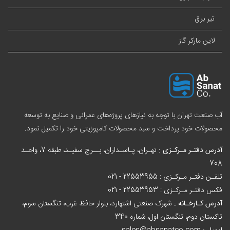
تیر برق
لاین مارکر گاز
آب صنعت تهران با توجه به نیازهای پروژه‌های عمرانی و صنایع به توسعه
محصولات خود پرداخت و سبد
محصولات کامپوزیتی
خود را تکمیل نمود.
آدرس دفتـر مـرکـزی :
تهـران، پـاسـداران، بــرج سفیـد، طبقه 7، واحـد
708
تلفـن دفتـر مـرکـزی :
021 - 22553955
فکس دفتـر مـرکـزی :
021 - 22553953
آدرس کـارخـانه :
شهرک صنعتی اشتهارد، بلوار حافظ غرب، تنگستان سوم،
تاکستان دوم، تنگستان اول، شماره 340