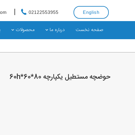
com
02122553955
English
صفحه نخست
درباره ما
محصولات
پ
حوضچه مستطیل یکپارچه 80*60*60h