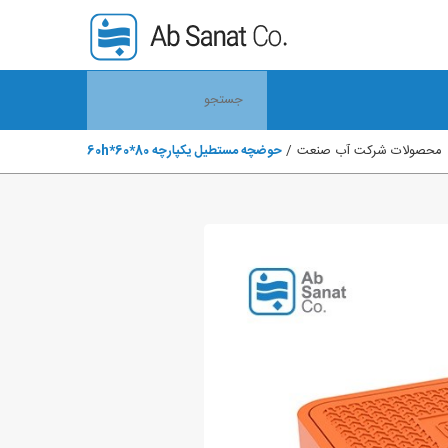
محصولات شرکت آب صنعت
حوضچه مستطیل یکپارچه 80*60*60h