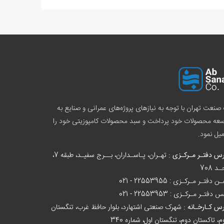
صنعت تهران با توجه به نیازهای پروژه‌های عمرانی و صنایع به
سعه محصولات خود پرداخت و سبد
محصولات کامپوزیتی
خود را
یل نمود.
س دفتـر مـرکـزی :
تهـران، پـاسـداران، بــرج سفیـد، طبقه 7،
د 708
ـن دفتـر مـرکـزی :
021 - 22553955
س دفتـر مـرکـزی :
021 - 22553953
س کـارخـانه :
شهرک صنعتی اشتهارد، بلوار حافظ غرب، تنگستان
، تاکستان دوم، تنگستان اول، شماره 340