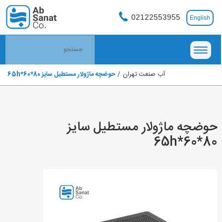
02122553955
English
آب صنعت تهران
حوضچه ماژولار مستطیل سایز 80*60*65h
حوضچه ماژولار مستطیل سایز
80*60*65h