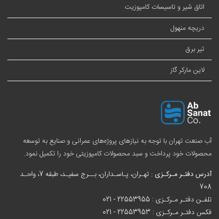
اتاق شیر و تاسیسات کامپوزیت
دریچه منهول
تیر برق
لاین مارکر گاز
آب صنعت تهران با توجه به نیازهای پروژه‌های عمرانی و صنایع به توسعه
محصولات خود پرداخت و سبد
محصولات کامپوزیتی
خود را تکمیل نمود.
آدرس دفتـر مـرکـزی :
تهـران، پـاسـداران، بــرج سفیـد، طبقه 7، واحـد
708
تلفـن دفتـر مـرکـزی :
021 - 22553955
فکس دفتـر مـرکـزی :
021 - 22553953