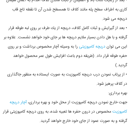
• بعد از رعايت نكات بالا و اطمينان از ثابت ماندن كلاف اقدام به اعمال سيمان
كاری به اطراف سطح پله مانند كلاف تا همسطح شدن آن تا نقطه تاج قاب
دريچه می شود.
• بعد از گيرايش و ثبات كامل كلاف، دريچه از يك طرف بر روی لبه طوقه قرار
گرفته و با هل دادن بسيار ملايم دريچه ها بر جای خود خواهد نشست. علاوه بر
اين می توان
دريچه کامپوزیتی
را به وسيله آچار مخصوص برداشت و بر روی
حفره طوقه قرار داد. (طريقه دوم باعث افزايش طول عمر محصول خواهد
گرديد.)
• از پرتاب نمودن درب دريچه کامپوزیت به صورت ايستاده به منظور جاگذاری
در كلاف پرهيز شود.
بهره برداری:
جهت خارج نمودن دريچه کامپوزیت از محل خود و بهره برداری،
آچار دریچه
کامپوزیت
مخصوص در درون حفره ها تعبيه شده، به روی دريچه کامپوزیتی قرار
گرفته و به صورت عمود از جای خود خارج خواهد گرديد.