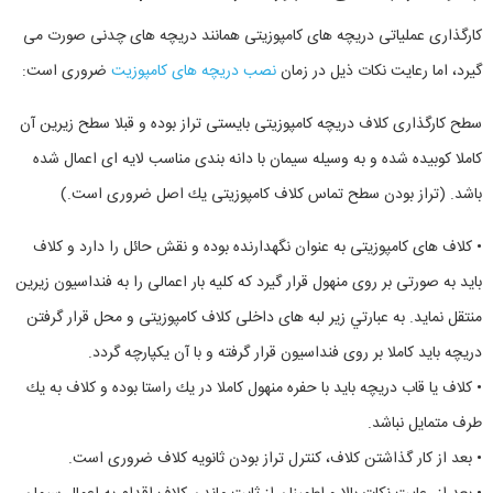
كارگذاری عملياتی دريچه های كامپوزيتی همانند دريچه های چدنی صورت می
گيرد، اما رعايت نكات ذيل در زمان
نصب دریچه های کامپوزیت
ضروری است:
سطح كارگذاری كلاف دريچه کامپوزیتی بايستی تراز بوده و قبلا سطح زيرين آن
كاملا كوبيده شده و به وسيله سيمان با دانه بندی مناسب لايه ای اعمال شده
باشد. (تراز بودن سطح تماس كلاف کامپوزیتی يك اصل ضروری است.)
• كلاف های كامپوزيتی به عنوان نگهدارنده بوده و نقش حائل را دارد و كلاف
بايد به صورتی بر روی منهول قرار گيرد كه كليه بار اعمالی را به فنداسيون زيرين
منتقل نمايد. به عبارتي زير لبه های داخلی كلاف کامپوزیتی و محل قرار گرفتن
دريچه بايد كاملا بر روی فنداسيون قرار گرفته و با آن يكپارچه گردد.
• كلاف يا قاب دريچه بايد با حفره منهول كاملا در يك راستا بوده و كلاف به يك
طرف متمايل نباشد.
• بعد از كار گذاشتن كلاف، كنترل تراز بودن ثانويه كلاف ضروری است.