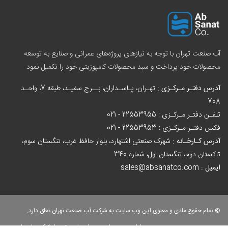
آب صنعت تهران با توجه به نیازهای پروژه‌های عمرانی و صنایع به توسعه
محصولات خود پرداخت و سبد
محصولات کامپوزیتی
خود را تکمیل نمود.
آدرس دفتـر مـرکـزی :
تهـران، پـاسـداران، بــرج سفیـد، طبقه 7، واحـد
708
تلفـن دفتـر مـرکـزی :
021 - 22553955
فکس دفتـر مـرکـزی :
021 - 22553953
آدرس کـارخـانه :
شهرک صنعتی اشتهارد، بلوار حافظ غرب، تنگستان سوم،
تاکستان دوم، تنگستان اول، شماره 340
ایمیل :
sales@absanatco.com
© تمام حقوق مادی و معنوی این وب سایت به شرکت آب صنعت تهران تعلق دارد.
طراحی وب سایت
و
سئو سایت
توسط شرکت پارسیان مهر