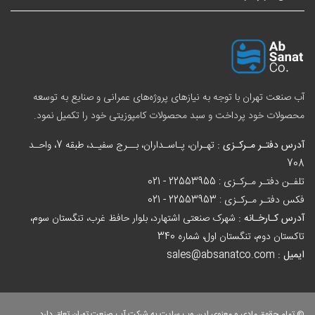
آب صنعت تهران با توجه به نیازهای پروژه‌های عمرانی و صنایع به توسعه
محصولات خود پرداخت و سبد
محصولات کامپوزیتی
خود را تکمیل نمود.
آدرس دفتـر مـرکـزی :
تهـران، پـاسـداران، بــرج سفیـد، طبقه 7، واحـد
708
تلفـن دفتـر مـرکـزی :
021 - 22553955
فکس دفتـر مـرکـزی :
021 - 22553953
آدرس کـارخـانه :
شهرک صنعتی اشتهارد، بلوار حافظ غرب، تنگستان سوم،
تاکستان دوم، تنگستان اول، شماره 340
ایمیل :
sales@absanatco.com
© تمام حقوق مادی و معنوی این وب سایت به شرکت آب صنعت تهران تعلق دارد.