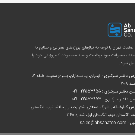
صنعت تهران با توجه به نیازهای پروژه‌های عمرانی و صنایع به
سعه محصولات خود پرداخت و سبد
محصولات کامپوزیتی
خود را
یل نمود.
س دفتـر مـرکـزی :
تهـران، پـاسـداران، بــرج سفیـد، طبقه 7،
د 708
ـن دفتـر مـرکـزی :
021 - 22553955
س دفتـر مـرکـزی :
021 - 22553953
س کـارخـانه :
شهرک صنعتی اشتهارد، بلوار حافظ غرب، تنگستان
، تاکستان دوم، تنگستان اول، شماره 340
یل :
sales@absanatco.com