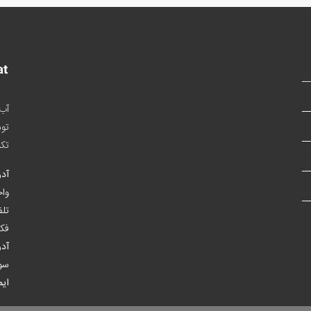
آب 
تو
تکم
آدر
واحـ
تلف
فک
آدر
سوم
ایم